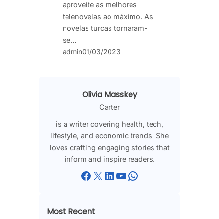
aproveite as melhores
telenovelas ao máximo. As
novelas turcas tornaram-
se…
admin
01/03/2023
Olivia Masskey
Carter
is a writer covering health, tech,
lifestyle, and economic trends. She
loves crafting engaging stories that
inform and inspire readers.
Facebook
X
LinkedIn
YouTube
WhatsApp
Most Recent