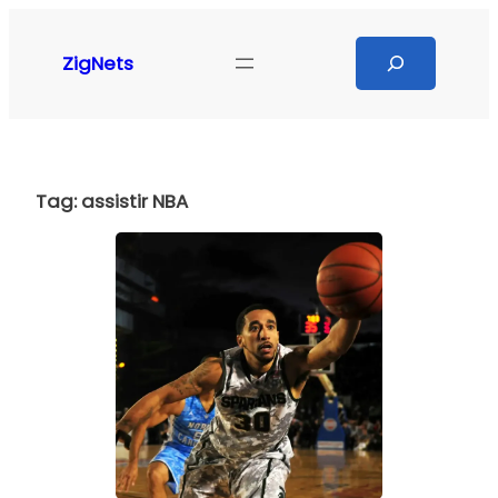
Pular
para
Search
ZigNets
o
conteúdo
Tag:
assistir NBA