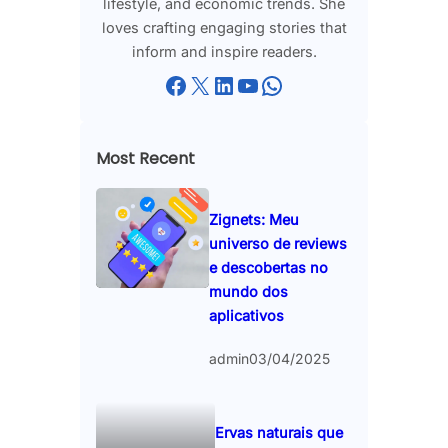
lifestyle, and economic trends. She
loves crafting engaging stories that
inform and inspire readers.
Facebook
X
LinkedIn
YouTube
WhatsApp
Most Recent
Zignets: Meu
universo de reviews
e descobertas no
mundo dos
aplicativos
admin
03/04/2025
Ervas naturais que