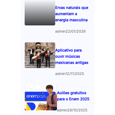
Ervas naturais que
aumentam a
energia masculina
admin
22/01/2026
Aplicativo para
ouvir músicas
mexicanas antigas
admin
12/11/2025
Aulões gratuitos
para o Enem 2025
admin
29/10/2025