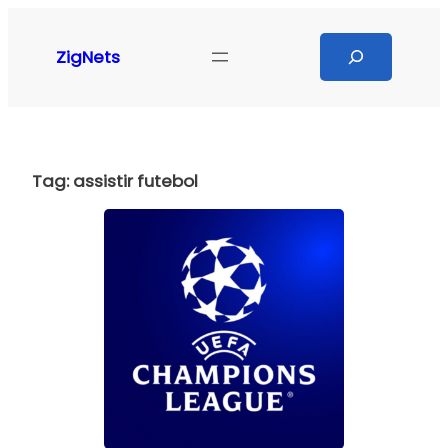
Pular
para
Search
ZigNets
o
conteúdo
Tag:
assistir futebol