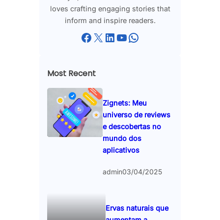
loves crafting engaging stories that
inform and inspire readers.
Facebook
X
LinkedIn
YouTube
WhatsApp
Most Recent
Zignets: Meu
universo de reviews
e descobertas no
mundo dos
aplicativos
admin
03/04/2025
Ervas naturais que
aumentam a