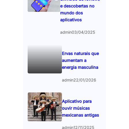
e descobertas no
mundo dos
aplicativos
admin
03/04/2025
Ervas naturais que
aumentam a
energia masculina
admin
22/01/2026
Aplicativo para
ouvir músicas
mexicanas antigas
admin
12/11/2025