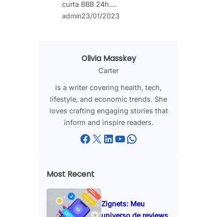
curta BBB 24h.…
admin
23/01/2023
Olivia Masskey
Carter
is a writer covering health, tech,
lifestyle, and economic trends. She
loves crafting engaging stories that
inform and inspire readers.
Facebook
X
LinkedIn
YouTube
WhatsApp
Most Recent
Zignets: Meu
universo de reviews