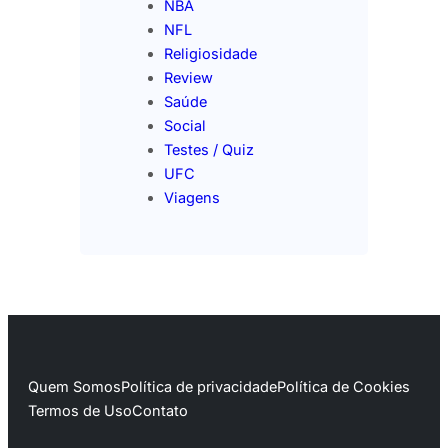
NBA
NFL
Religiosidade
Review
Saúde
Social
Testes / Quiz
UFC
Viagens
Quem Somos
Política de privacidade
Política de Cookies
Termos de Uso
Contato