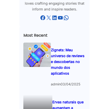
loves crafting engaging stories that
inform and inspire readers.
Facebook
X
LinkedIn
YouTube
WhatsApp
Most Recent
Zignets: Meu
universo de reviews
e descobertas no
mundo dos
aplicativos
admin
03/04/2025
Ervas naturais que
aumentam a