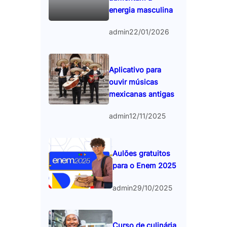
energia masculina
admin
22/01/2026
Aplicativo para
ouvir músicas
mexicanas antigas
admin
12/11/2025
Aulões gratuitos
para o Enem 2025
admin
29/10/2025
Curso de culinária