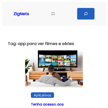
Pular
para
Search
ZigNets
o
conteúdo
Tag:
app para ver filmes e séries
Aplicativos
Tenha acesso aos