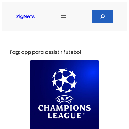
Pular
para
Search
ZigNets
o
conteúdo
Tag:
app para assistir futebol