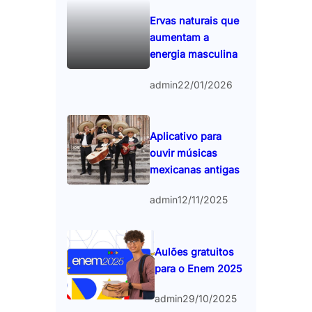
Ervas naturais que
aumentam a
energia masculina
admin
22/01/2026
Aplicativo para
ouvir músicas
mexicanas antigas
admin
12/11/2025
Aulões gratuitos
para o Enem 2025
admin
29/10/2025