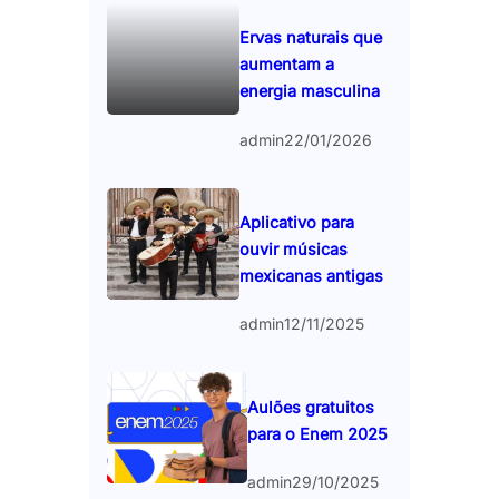
Ervas naturais que
aumentam a
energia masculina
admin
22/01/2026
Aplicativo para
ouvir músicas
mexicanas antigas
admin
12/11/2025
Aulões gratuitos
para o Enem 2025
admin
29/10/2025