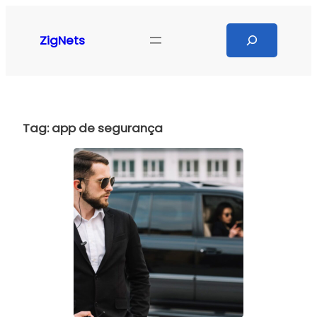
Pular
para
Search
ZigNets
o
conteúdo
Tag:
app de segurança