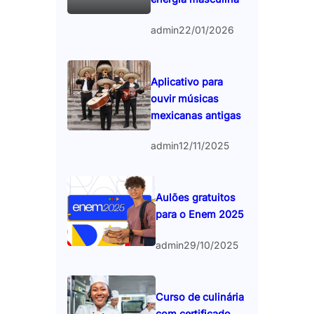
admin
22/01/2026
Aplicativo para
ouvir músicas
mexicanas antigas
admin
12/11/2025
Aulões gratuitos
para o Enem 2025
admin
29/10/2025
Curso de culinária
com certificado