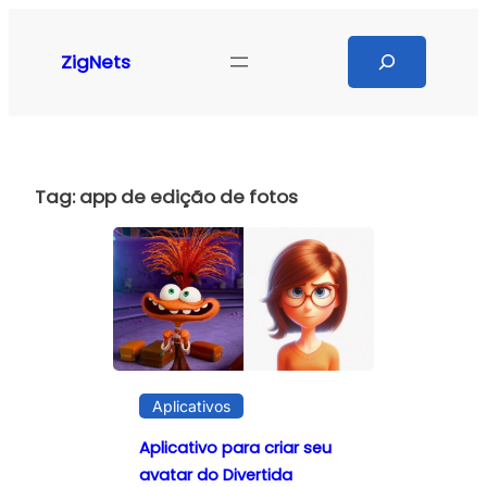
Pular
para
Search
ZigNets
o
conteúdo
Tag:
app de edição de fotos
Aplicativos
Aplicativo para criar seu
avatar do Divertida