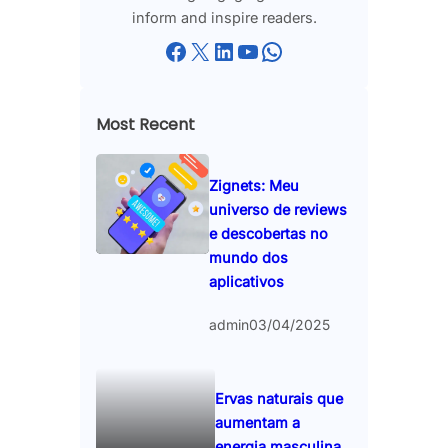
inform and inspire readers.
Facebook
X
LinkedIn
YouTube
WhatsApp
Most Recent
Zignets: Meu
universo de reviews
e descobertas no
mundo dos
aplicativos
admin
03/04/2025
Ervas naturais que
aumentam a
energia masculina