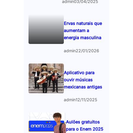
admin
03/04/2025
Ervas naturais que
aumentam a
energia masculina
admin
22/01/2026
Aplicativo para
ouvir músicas
mexicanas antigas
admin
12/11/2025
Aulões gratuitos
para o Enem 2025