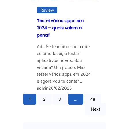
Review
Testei vários apps em
2024 – quais valem a
pena?
Ads Se tem uma coisa que
eu amo fazer, é testar
aplicativos novos. Sou
viciada? Um pouco. Mas
testei vários apps em 2024
e agora vou te contar…
admin
26/02/2025
1
2
3
…
48
Next