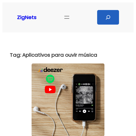
Pular
para
Search
ZigNets
o
conteúdo
Tag:
Aplicativos para ouvir música