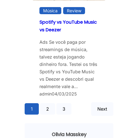
Música
Review
Spotify vs YouTube Music
vs Deezer
Ads Se você paga por
streamings de música,
talvez esteja jogando
dinheiro fora. Testei os três
Spotify vs YouTube Music
vs Deezer e descobri qual
realmente vale a…
admin
04/03/2025
1
2
3
Next
Olivia Masskey