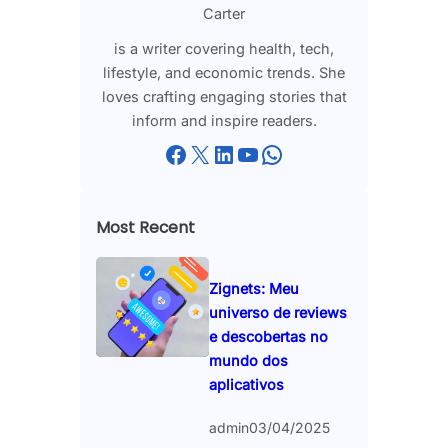
Carter
is a writer covering health, tech,
lifestyle, and economic trends. She
loves crafting engaging stories that
inform and inspire readers.
Facebook
X
LinkedIn
YouTube
WhatsApp
Most Recent
Zignets: Meu
universo de reviews
e descobertas no
mundo dos
aplicativos
admin
03/04/2025