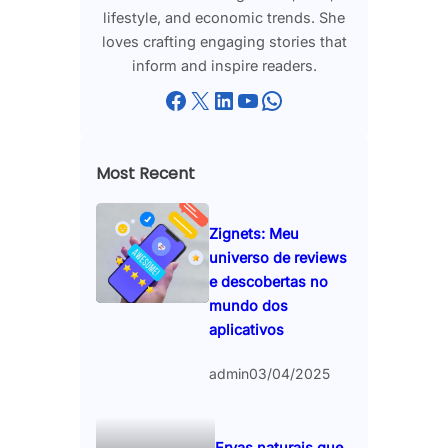
lifestyle, and economic trends. She
loves crafting engaging stories that
inform and inspire readers.
Facebook
X
LinkedIn
YouTube
WhatsApp
Most Recent
Zignets: Meu
universo de reviews
e descobertas no
mundo dos
aplicativos
admin
03/04/2025
Ervas naturais que