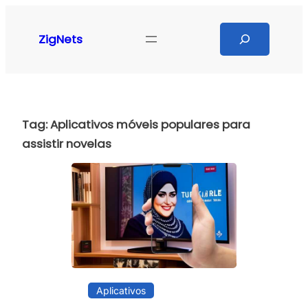
Pular
para
Search
ZigNets
o
conteúdo
Tag:
Aplicativos móveis populares para
assistir novelas
Aplicativos