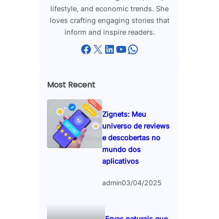
lifestyle, and economic trends. She
loves crafting engaging stories that
inform and inspire readers.
Facebook
X
LinkedIn
YouTube
WhatsApp
Most Recent
Zignets: Meu
universo de reviews
e descobertas no
mundo dos
aplicativos
admin
03/04/2025
Ervas naturais que