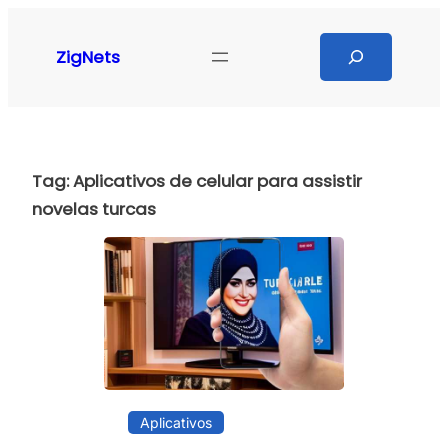
Pular
para
Search
ZigNets
o
conteúdo
Tag:
Aplicativos de celular para assistir
novelas turcas
Aplicativos