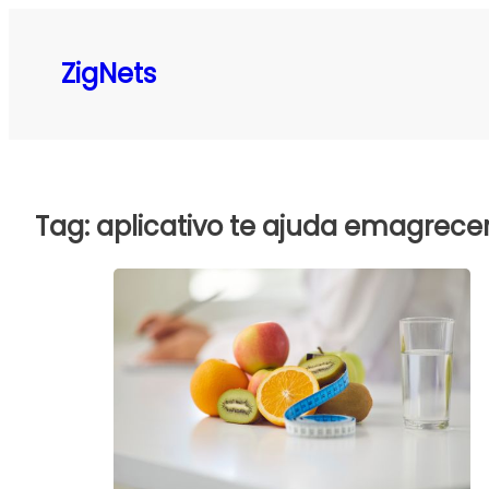
Pular
para
ZigNets
o
conteúdo
Tag:
aplicativo te ajuda emagrece