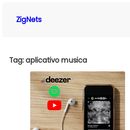
Pular
para
ZigNets
o
conteúdo
Tag:
aplicativo musica