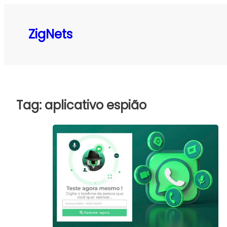
Pular
para
ZigNets
o
conteúdo
Tag:
aplicativo espião