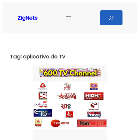
Pular
para
Search
ZigNets
o
conteúdo
Tag:
aplicativo de TV