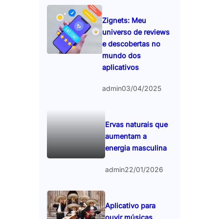
Zignets: Meu
universo de reviews
e descobertas no
mundo dos
aplicativos
admin
03/04/2025
Ervas naturais que
aumentam a
energia masculina
admin
22/01/2026
Aplicativo para
ouvir músicas