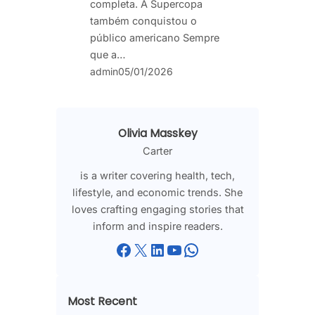
completa. A Supercopa
também conquistou o
público americano Sempre
que a…
admin
05/01/2026
Olivia Masskey
Carter
is a writer covering health, tech,
lifestyle, and economic trends. She
loves crafting engaging stories that
inform and inspire readers.
Facebook
X
LinkedIn
YouTube
WhatsApp
Most Recent