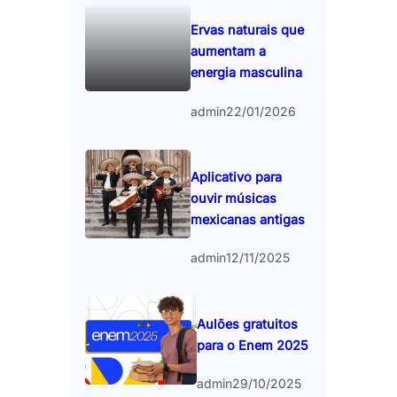
Ervas naturais que
aumentam a
energia masculina
admin
22/01/2026
Aplicativo para
ouvir músicas
mexicanas antigas
admin
12/11/2025
Aulões gratuitos
para o Enem 2025
admin
29/10/2025