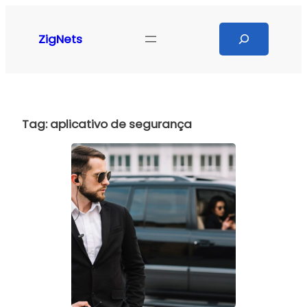
Pular
para
Search
ZigNets
o
conteúdo
Tag:
aplicativo de segurança