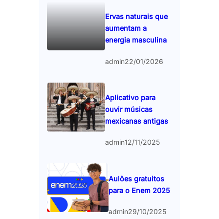
Ervas naturais que
aumentam a
energia masculina
admin
22/01/2026
Aplicativo para
ouvir músicas
mexicanas antigas
admin
12/11/2025
Aulões gratuitos
para o Enem 2025
admin
29/10/2025