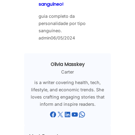
sanguíneo!
guia completo da
personalidade por tipo
sanguíneo.
admin
06/05/2024
Olivia Masskey
Carter
is a writer covering health, tech,
lifestyle, and economic trends. She
loves crafting engaging stories that
inform and inspire readers.
Facebook
X
LinkedIn
YouTube
WhatsApp