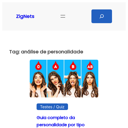
Pular
para
Search
ZigNets
o
conteúdo
Tag:
análise de personalidade
Testes / Quiz
Guia completo da
personalidade por tipo