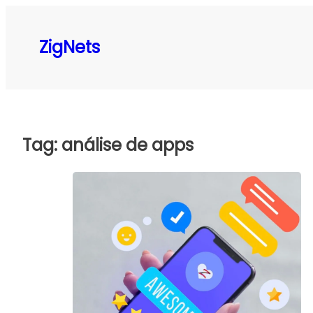
Pular
para
ZigNets
o
conteúdo
Tag:
análise de apps