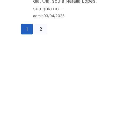
dia. Olá, sou a Natalia Lopes,
sua guia no…
admin
03/04/2025
1
2