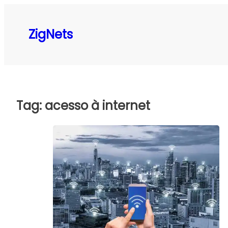
Pular
para
ZigNets
o
conteúdo
Tag:
acesso à internet