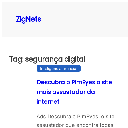
Pular
para
ZigNets
o
conteúdo
Tag:
segurança digital
Inteligência artificial
Descubra o PimEyes o site
mais assustador da
internet
Ads Descubra o PimEyes, o site
assustador que encontra todas