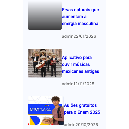
Ervas naturais que
aumentam a
energia masculina
admin
22/01/2026
Aplicativo para
ouvir músicas
mexicanas antigas
admin
12/11/2025
Aulões gratuitos
para o Enem 2025
admin
29/10/2025