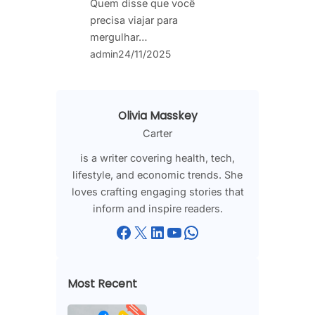
Quem disse que você
precisa viajar para
mergulhar…
admin
24/11/2025
Olivia Masskey
Carter
is a writer covering health, tech,
lifestyle, and economic trends. She
loves crafting engaging stories that
inform and inspire readers.
Facebook
X
LinkedIn
YouTube
WhatsApp
Most Recent