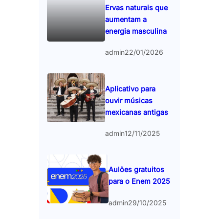
Ervas naturais que
aumentam a
energia masculina
admin
22/01/2026
Aplicativo para
ouvir músicas
mexicanas antigas
admin
12/11/2025
Aulões gratuitos
para o Enem 2025
admin
29/10/2025