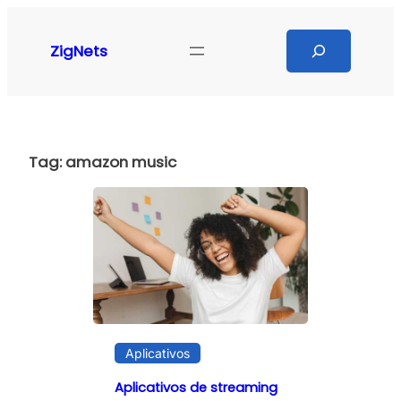
Pular
para
Search
ZigNets
o
conteúdo
Tag:
amazon music
Aplicativos
Aplicativos de streaming