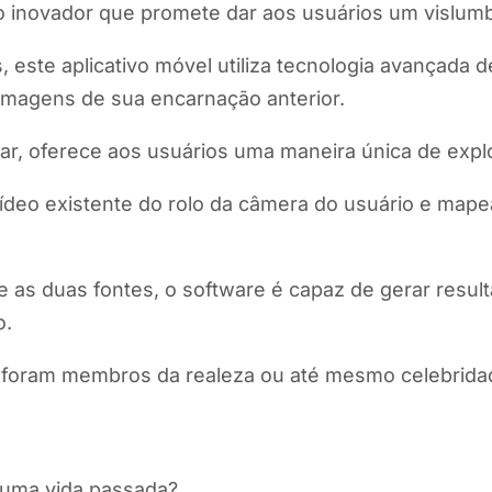
ivo inovador que promete dar aos usuários um vislum
 este aplicativo móvel utiliza tecnologia avançada 
imagens de sua encarnação anterior.
sar, oferece aos usuários uma maneira única de exp
u vídeo existente do rolo da câmera do usuário e m
tre as duas fontes, o software é capaz de gerar resu
o.
á foram membros da realeza ou até mesmo celebrid
 uma vida passada?