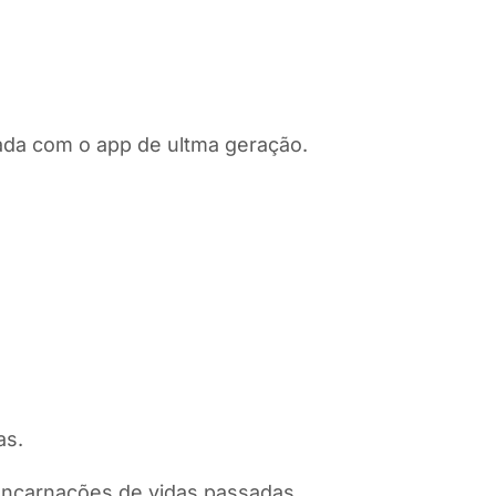
ada com o app de ultma geração.
as.
e encarnações de vidas passadas.