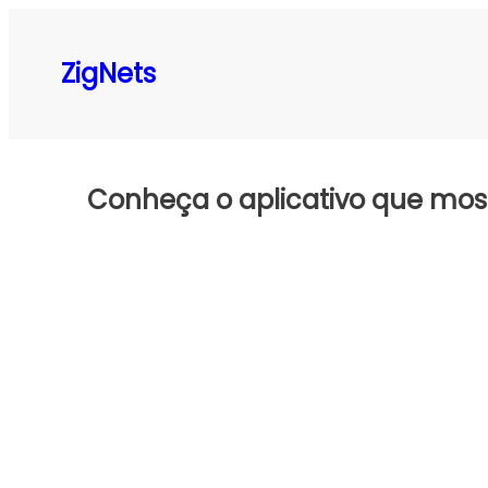
Pular
para
ZigNets
o
conteúdo
Conheça o aplicativo que mos