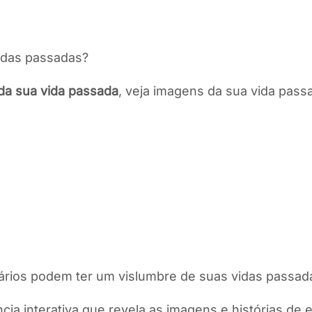
idas passadas?
da sua vida passada
, veja imagens da sua vida pass
uários podem ter um vislumbre de suas vidas passad
ncia interativa que revela as imagens e histórias d