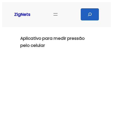
Pular
para
Search
ZigNets
o
conteúdo
Aplicativo para medir pressão
pelo celular