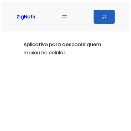
Pular
para
Search
ZigNets
o
conteúdo
Aplicativo para descobrir quem
mexeu no celular