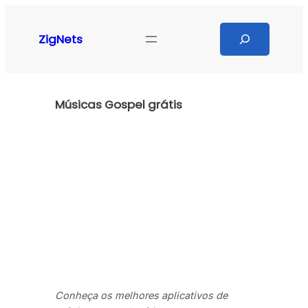
Pular
para
Search
ZigNets
o
conteúdo
Músicas Gospel grátis
Conheça os melhores aplicativos de