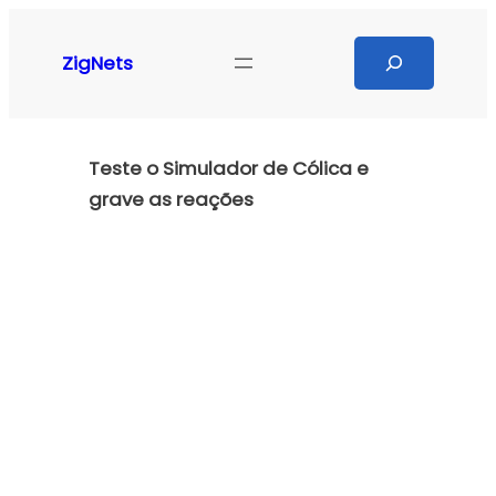
Pular
para
Search
ZigNets
o
conteúdo
Teste o Simulador de Cólica e
grave as reações