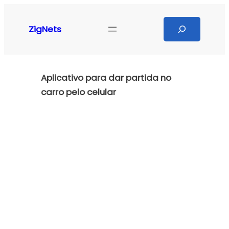
Pular
para
Search
ZigNets
o
conteúdo
Aplicativo para dar partida no
carro pelo celular