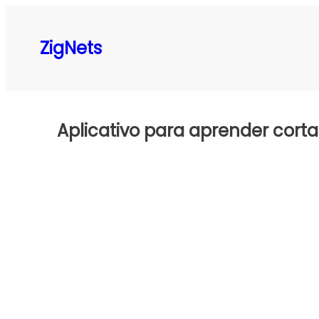
Pular
para
ZigNets
o
conteúdo
Aplicativo para aprender corta