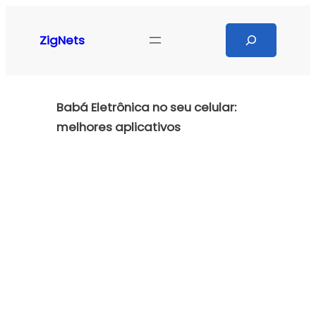
Pular
para
Search
ZigNets
o
conteúdo
Babá Eletrônica no seu celular:
melhores aplicativos