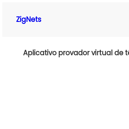
Pular
para
ZigNets
o
conteúdo
Aplicativo provador virtual de t