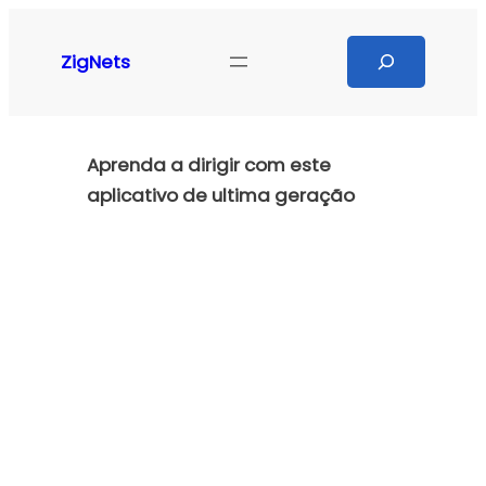
Pular
para
Search
ZigNets
o
conteúdo
Aprenda a dirigir com este
aplicativo de ultima geração