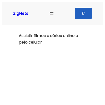
Pular
para
Search
ZigNets
o
conteúdo
Assistir filmes e séries online e
pelo celular