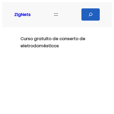
Pular
para
Search
ZigNets
o
conteúdo
Curso gratuito de conserto de
eletrodomésticos