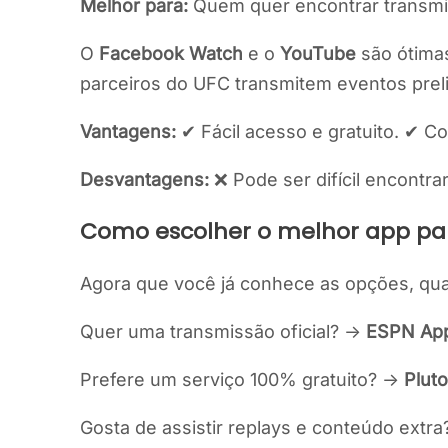
Melhor para:
Quem quer encontrar transmis
O
Facebook Watch
e o
YouTube
são ótimas
parceiros do UFC transmitem eventos prel
Vantagens:
✔ Fácil acesso e gratuito. ✔ Co
Desvantagens:
❌ Pode ser difícil encontra
Como escolher o melhor app pa
Agora que você já conhece as opções, qua
Quer uma transmissão oficial? →
ESPN Ap
Prefere um serviço 100% gratuito? →
Plut
Gosta de assistir replays e conteúdo extr