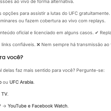
sões ao vivo de forma alternativa.
 opções para assistir a lutas do UFC gratuitamente. 
iminares ou fazem cobertura ao vivo com replays.
nteúdo oficial e licenciado em alguns casos. ✔ Repla
r links confiáveis. ❌ Nem sempre há transmissão ao v
ra você?
l delas faz mais sentido para você? Pergunte-se:
p
ou
UFC Arabia
.
o TV
.
a? →
YouTube e Facebook Watch
.