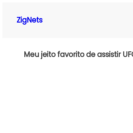
Pular
para
ZigNets
o
conteúdo
Meu jeito favorito de assistir 