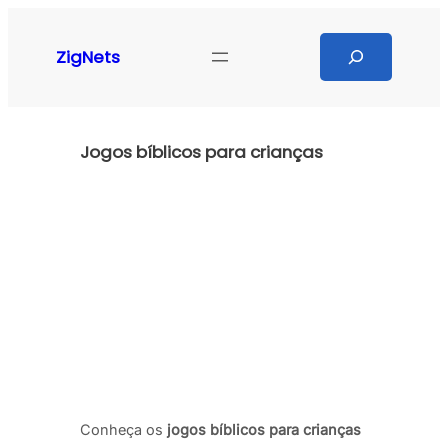
Pular
para
Search
ZigNets
o
conteúdo
Jogos bíblicos para crianças
Conheça os
jogos bíblicos para crianças