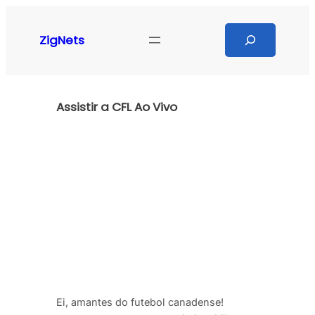
Pular
para
Search
ZigNets
o
conteúdo
Assistir a CFL Ao Vivo
Ei, amantes do futebol canadense!