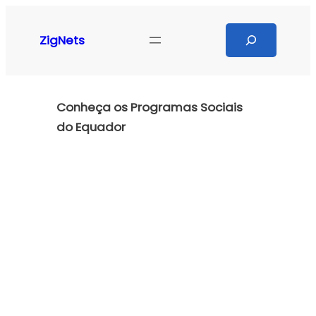
Pular
para
Search
ZigNets
o
conteúdo
Conheça os Programas Sociais
do Equador