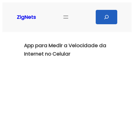
Pular
para
Search
ZigNets
o
conteúdo
App para Medir a Velocidade da
Internet no Celular