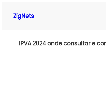
Pular
para
ZigNets
o
conteúdo
IPVA 2024 onde consultar e c