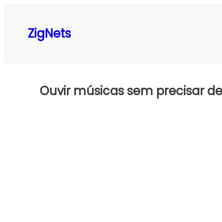
Pular
para
ZigNets
o
conteúdo
Ouvir músicas sem precisar de