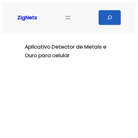
Pular
para
Search
ZigNets
o
conteúdo
Aplicativo Detector de Metais e
Ouro para celular