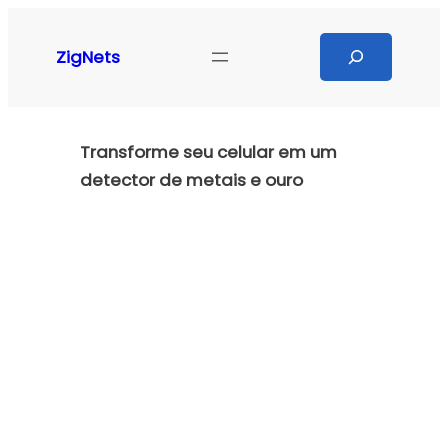
Pular
para
Search
ZigNets
o
conteúdo
Transforme seu celular em um
detector de metais e ouro