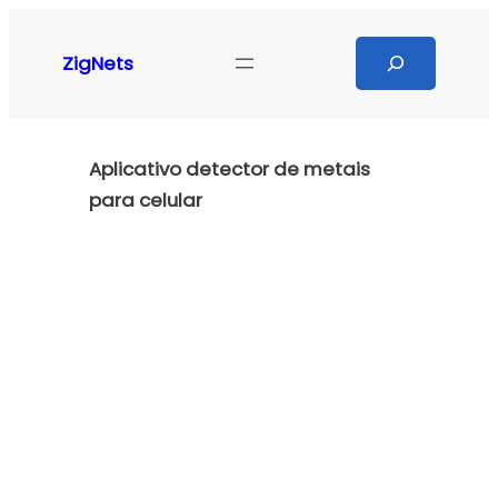
Pular
para
Search
ZigNets
o
conteúdo
Aplicativo detector de metais
para celular