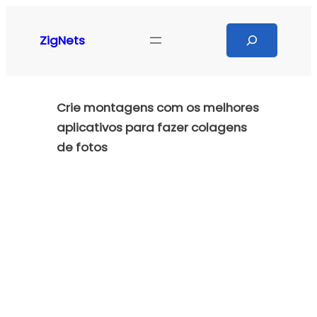
Pular
para
Search
ZigNets
o
conteúdo
Crie montagens com os melhores
aplicativos para fazer colagens
de fotos